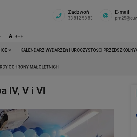
Zadzwoń
E-mail
33 812 58 83
pm25@cuw.b
+
+++
ICE
KALENDARZ WYDARZEŃ I UROCZYSTOŚCI PRZEDSZKOLNYC
RDY OCHRONY MAŁOLETNICH
 IV, V i VI