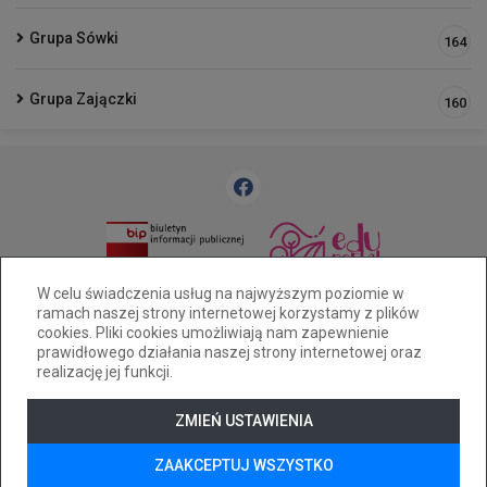
Grupa Sówki
164
Grupa Zajączki
160
33 812 58 83
pm25@cuw.bielsko-biala.pl
W celu świadczenia usług na najwyższym poziomie w
ramach naszej strony internetowej korzystamy z plików
Bielsko-Biała ul. Widok 28
cookies. Pliki cookies umożliwiają nam zapewnienie
Deklaracja dostępności
prawidłowego działania naszej strony internetowej oraz
realizację jej funkcji.
Tryb wysokiego kontrastu
+
++
+++
ZMIEŃ USTAWIENIA
© 2026
WizjaNet
Wszystkie prawa zastrzeżone.
ZAAKCEPTUJ WSZYSTKO