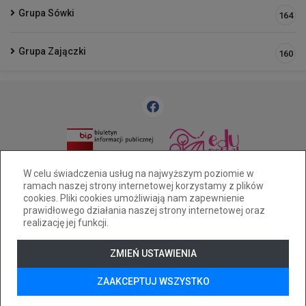
Grupa Sówki
164
Grupa Zajączki
160
33 812 58 83
pm25@cuw.bielsko-biala.pl
W celu świadczenia usług na najwyższym poziomie w
ramach naszej strony internetowej korzystamy z plików
Bielsko-Biała ul. Widok 28
cookies. Pliki cookies umożliwiają nam zapewnienie
Deklaracja dostępności
prawidłowego działania naszej strony internetowej oraz
realizację jej funkcji.
Tryb wysokiego kontrastu
+
++
+++
ZMIEŃ USTAWIENIA
© 2026
WizjaNet
Wszystkie prawa zastrzeżone.
ZAAKCEPTUJ WSZYSTKO