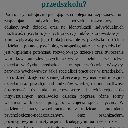
przedszkolu?
Pomoc psychologiczno-pedagogiczna polega na rozpoznawaniu i
zaspokajaniu indywidualnych potrzeb rozwojowych i
edukacyjnych dziecka oraz na identyfikacji indywidualnych
możliwości psychofizycznych oraz czynników środowiskowych,
które wpływają na jego funkcjonowanie w przedszkolu. Celem
udzielania pomocy psychologiczno-pedagogicznej w przedszkolu
jest wspieranie potencjału rozwojowego dziecka oraz stworzenie
warunków umożliwiających aktywne i pełne uczestnictwo
dziecka w życiu przedszkola i w społeczeństwie. Wszyscy,
zarówno wychowawcy, jak i specjaliści pracujący w przedszkolu
na co dzień, dzięki codziennej obserwacji, wymianie informacji o
dziecku oraz powziętej od rodziców wiedzy, mamy możliwość
dostosować działania wychowawcze i edukacyjne do
indywidualnych możliwości dziecka poprzez różne formy
wsparcia w bieżącej pracy, oraz zajęcia specjalistyczne. W
codziennej pracy współpracujemy z rodzicami, poradniami
psychologiczno-pedagogicznymi oraz organizacjami
pozarządowymi i instytucjami działającymi na rzecz dzieci i
rodziny. Pomoc psychologiczno - pedagogiczna w naszym