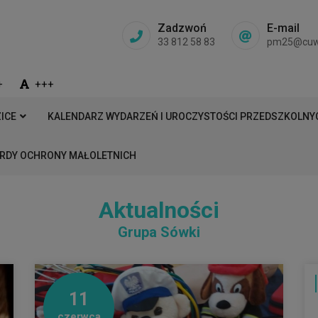
Zadzwoń
E-mail
33 812 58 83
pm25@cuw.b
+
+++
ICE
KALENDARZ WYDARZEŃ I UROCZYSTOŚCI PRZEDSZKOLNYC
RDY OCHRONY MAŁOLETNICH
Aktualności
Grupa Sówki
11
czerwca