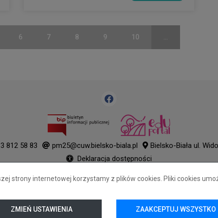
6
7
8
9
10
...
3 812 58 83
pm25@cuw.bielsko-biala.pl
Bielsko-Biała ul. Wid
Deklaracja dostępności
Tryb wysokiego kontrastu
j strony internetowej korzystamy z plików cookies. Pliki cookies umo
+
++
+++
© 2026
WizjaNet
Wszystkie prawa zastrzeżone.
ZMIEŃ USTAWIENIA
ZAAKCEPTUJ WSZYSTKO