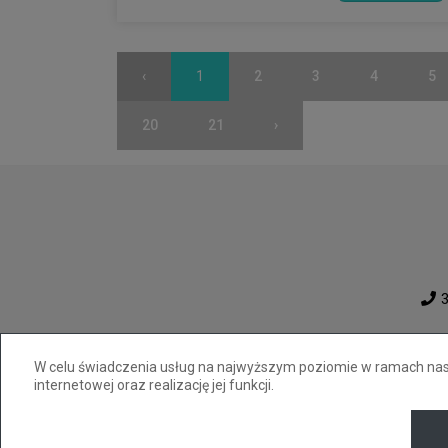
‹
1
2
3
4
5
20
21
›
3
W celu świadczenia usług na najwyższym poziomie w ramach nasze
internetowej oraz realizację jej funkcji.