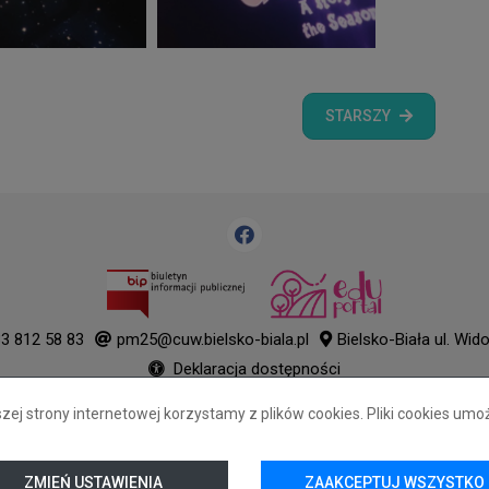
STARSZY
3 812 58 83
pm25@cuw.bielsko-biala.pl
Bielsko-Biała ul. Wid
Deklaracja dostępności
Tryb wysokiego kontrastu
j strony internetowej korzystamy z plików cookies. Pliki cookies umo
+
++
+++
© 2026
WizjaNet
Wszystkie prawa zastrzeżone.
ZMIEŃ USTAWIENIA
ZAAKCEPTUJ WSZYSTKO