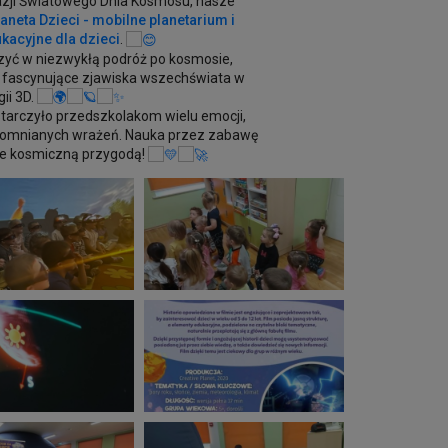
azji Światowego Dnia Kosmosu, nasze
aneta Dzieci - mobilne planetarium i
kacyjne dla dzieci
.
szyć w niezwykłą podróż po kosmosie,
i fascynujące zjawiska wszechświata w
ii 3D.
tarczyło przedszkolakom wielu emocji,
pomnianych wrażeń. Nauka przez zabawę
ie kosmiczną przygodą!