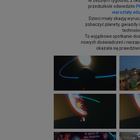
W zeszłym tygodniu, z ok
przedszkole odwiedziło
Pl
warsztaty edu
Dzieci miały okazję wyru
zobaczyć planety, gwiazdy 
technolog
To wyjątkowe spotkanie dos
nowych doświadczeń i nieza
okazała się prawdziw