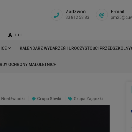
Zadzwoń
E-mail
33 812 58 83
pm25@cuw.b
+
+++
ICE
KALENDARZ WYDARZEŃ I UROCZYSTOŚCI PRZEDSZKOLNYC
RDY OCHRONY MAŁOLETNICH
 Niedźwiadki
Grupa Sówki
Grupa Zajączki