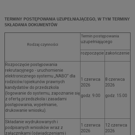
TERMINY POSTĘPOWANIA UZUPEŁNIAJĄCEGO, W TYM TERMINY
SKŁADANIA DOKUMENTÓW
Termin postępowania
uzupełniającego
Rodzaj czynności
rozpoczęcie
zakończenie
Rozpoczęcie postępowania
rekrutacyjnego - uruchomienie
elektronicznego systemu „NABO” dla
1 czerwca
8 czerwca
rodziców/opiekunów prawnych
2026
2026
kandydatów do przedszkola
(logowanie do systemu, zapoznanie się
godz. 9.00
godz. 15.00
z ofertą przedszkola i zasadami
postępowania, wypełnianie,
drukowanie wniosku).
Składanie wydrukowanych i
1 czerwca
12 czerwca
podpisanych wniosków wraz z
2026
2026
załącznikami (oświadczeniami i