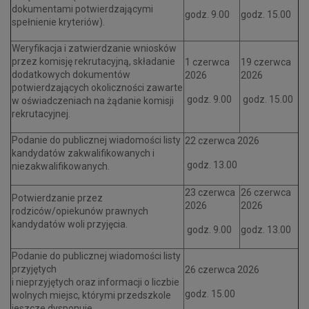
dokumentami potwierdzającymi
godz. 9.00
godz. 15.00
spełnienie kryteriów).
Weryfikacja i zatwierdzanie wniosków
przez komisję rekrutacyjną, składanie
1 czerwca
19 czerwca
dodatkowych dokumentów
2026
2026
potwierdzających okoliczności zawarte
godz. 9.00
godz. 15.00
w oświadczeniach na żądanie komisji
rekrutacyjnej.
Podanie do publicznej wiadomości listy
22 czerwca 2026
kandydatów zakwalifikowanych i
godz. 13.00
niezakwalifikowanych.
23 czerwca
26 czerwca
Potwierdzanie przez
2026
2026
rodziców/opiekunów prawnych
kandydatów woli przyjęcia.
godz. 9.00
godz. 13.00
Podanie do publicznej wiadomości listy
przyjętych
26 czerwca 2026
i nieprzyjętych oraz informacji o liczbie
godz. 15.00
wolnych miejsc, którymi przedszkole
jeszcze dysponuje.