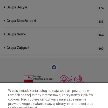
Grupa Jeżyki
174
Grupa Niedźwiadki
133
Grupa Sówki
164
Grupa Zajączki
160
33 812 58 83
pm25@cuw.bielsko-biala.pl
W celu świadczenia usług na najwyższym poziomie w
ramach naszej strony internetowej korzystamy z plików
Bielsko-Biała ul. Widok 28
cookies. Pliki cookies umożliwiają nam zapewnienie
Deklaracja dostępności
prawidłowego działania naszej strony internetowej oraz