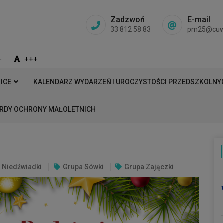
Zadzwoń
E-mail
33 812 58 83
pm25@cuw.b
+
+++
ICE
KALENDARZ WYDARZEŃ I UROCZYSTOŚCI PRZEDSZKOLNYC
RDY OCHRONY MAŁOLETNICH
 Niedźwiadki
Grupa Sówki
Grupa Zajączki