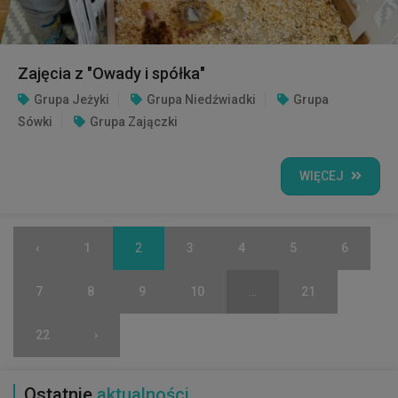
Zajęcia z "Owady i spółka"
Grupa Jeżyki
Grupa Niedźwiadki
Grupa
Sówki
Grupa Zajączki
WIĘCEJ
‹
1
2
3
4
5
6
7
8
9
10
...
21
22
›
Ostatnie
aktualności