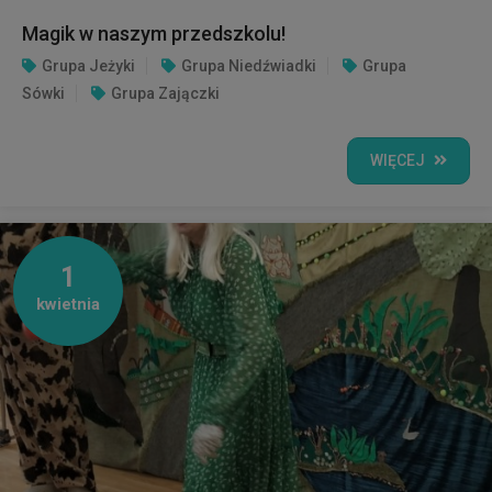
Magik w naszym przedszkolu!
Grupa Jeżyki
Grupa Niedźwiadki
Grupa
Sówki
Grupa Zajączki
WIĘCEJ
1
kwietnia