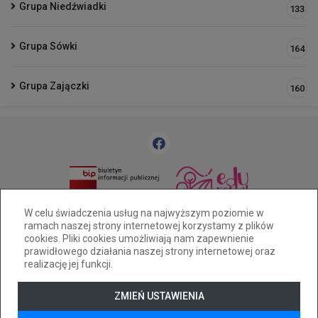
Grupa Niedźwiadki
133
Grupa Sówki
164
Grupa Zajączki
160
33 812 58 83
pm25@cuw.bielsko-biala.pl
W celu świadczenia usług na najwyższym poziomie w
ramach naszej strony internetowej korzystamy z plików
Bielsko-Biała ul. Widok 28
cookies. Pliki cookies umożliwiają nam zapewnienie
Deklaracja dostępności
prawidłowego działania naszej strony internetowej oraz
realizację jej funkcji.
Tryb wysokiego kontrastu
+
++
+++
ZMIEŃ USTAWIENIA
© 2026
WizjaNet
Wszystkie prawa zastrzeżone.