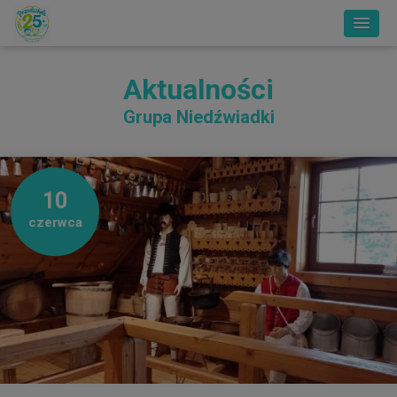
Aktualności
Grupa Niedźwiadki
10
czerwca