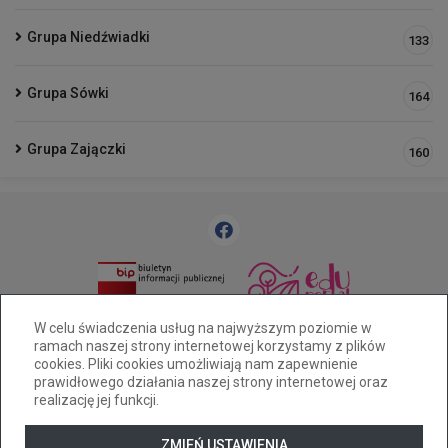
Grupa Niedźwiadki
133
Grupa Sówki
164
Grupa Zajączki
160
33 812 58 83
pm25@cuw.bielsko-biala.pl
W celu świadczenia usług na najwyższym poziomie w
ramach naszej strony internetowej korzystamy z plików
Bielsko-Biała ul. Widok 28
cookies. Pliki cookies umożliwiają nam zapewnienie
Deklaracja dostępności
prawidłowego działania naszej strony internetowej oraz
realizację jej funkcji.
Tryb wysokiego kontrastu
+
++
+++
ZMIEŃ USTAWIENIA