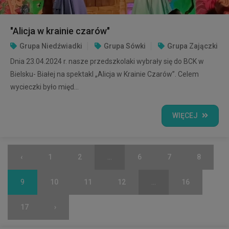
"Alicja w krainie czarów"
Grupa Niedźwiadki
Grupa Sówki
Grupa Zajączki
Dnia 23.04.2024 r. nasze przedszkolaki wybrały się do BCK w
Bielsku- Białej na spektakl „Alicja w Krainie Czarów”. Celem
wycieczki było międ...
WIĘCEJ
‹
1
2
...
6
7
8
9
10
11
12
...
16
17
›