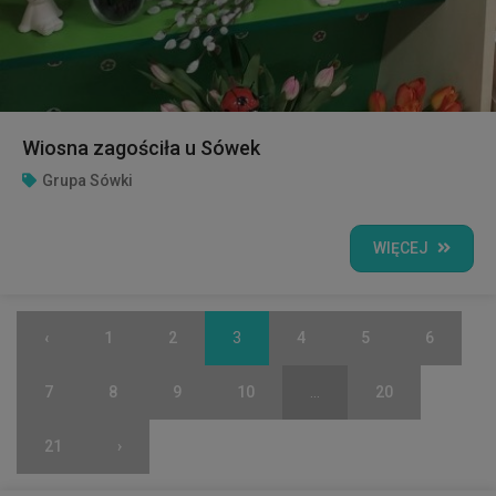
Wiosna zagościła u Sówek
Grupa Sówki
WIĘCEJ
‹
1
2
3
4
5
6
7
8
9
10
...
20
21
›