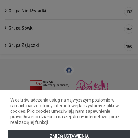
Grupa Niedźwiadki
133
Grupa Sówki
164
Grupa Zajączki
160
33 812 58 83
pm25@cuw.bielsko-biala.pl
W celu świadczenia usług na najwyższym poziomie w
ramach naszej strony internetowej korzystamy z plików
Bielsko-Biała ul. Widok 28
cookies. Pliki cookies umożliwiają nam zapewnienie
Deklaracja dostępności
prawidłowego działania naszej strony internetowej oraz
realizację jej funkcji.
Tryb wysokiego kontrastu
+
++
+++
ZMIEŃ USTAWIENIA