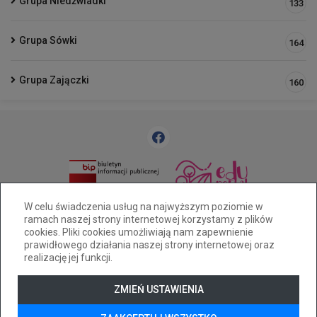
Grupa Niedźwiadki
133
Grupa Sówki
164
Grupa Zajączki
160
33 812 58 83
pm25@cuw.bielsko-biala.pl
W celu świadczenia usług na najwyższym poziomie w
ramach naszej strony internetowej korzystamy z plików
Bielsko-Biała ul. Widok 28
cookies. Pliki cookies umożliwiają nam zapewnienie
Deklaracja dostępności
prawidłowego działania naszej strony internetowej oraz
realizację jej funkcji.
Tryb wysokiego kontrastu
+
++
+++
ZMIEŃ USTAWIENIA
© 2026
WizjaNet
Wszystkie prawa zastrzeżone.