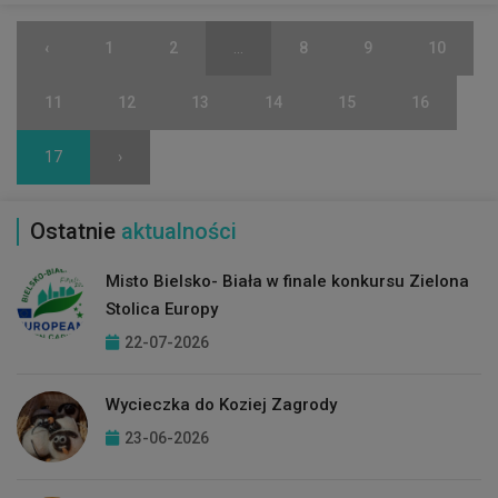
‹
1
2
...
8
9
10
11
12
13
14
15
16
17
›
Ostatnie
aktualności
Misto Bielsko- Biała w finale konkursu Zielona
Stolica Europy
22-07-2026
Wycieczka do Koziej Zagrody
23-06-2026