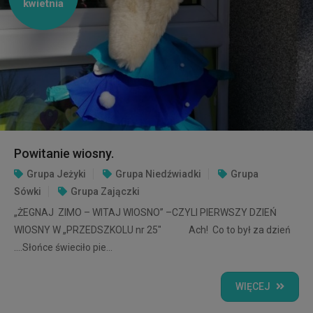
kwietnia
Powitanie wiosny.
Grupa Jeżyki
Grupa Niedźwiadki
Grupa
Sówki
Grupa Zajączki
„ŻEGNAJ ZIMO – WITAJ WIOSNO” –CZYLI PIERWSZY DZIEŃ
WIOSNY W „PRZEDSZKOLU nr 25" Ach! Co to był za dzień
….Słońce świeciło pie...
WIĘCEJ