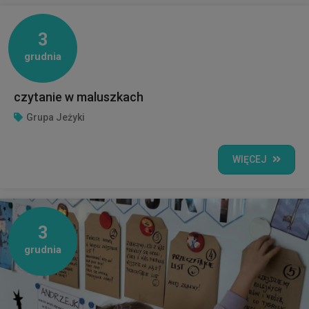
3
grudnia
czytanie w maluszkach
Grupa Jeżyki
WIĘCEJ
3
grudnia