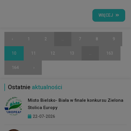
WIĘCEJ
‹
1
2
...
7
8
9
10
11
12
13
...
163
164
›
Ostatnie
aktualności
Misto Bielsko- Biała w finale konkursu Zielona
Stolica Europy
22-07-2026