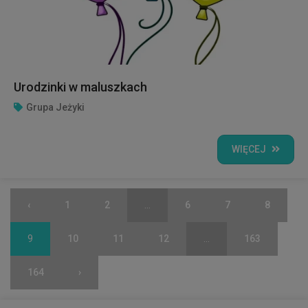
Urodzinki w maluszkach
Grupa Jeżyki
WIĘCEJ
‹
1
2
...
6
7
8
9
10
11
12
...
163
164
›