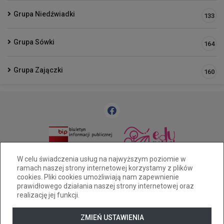
Grupa Niedźwiadki
133
Grupa Sówki
164
Grupa Zajączki
160
33 812 58 83
pm25@cuw.bielsko-biala.pl
W celu świadczenia usług na najwyższym poziomie w
ramach naszej strony internetowej korzystamy z plików
Bielsko-Biała ul. Widok 28
cookies. Pliki cookies umożliwiają nam zapewnienie
Deklaracja dostępności
prawidłowego działania naszej strony internetowej oraz
realizację jej funkcji.
Tryb wysokiego kontrastu
+
++
+++
ZMIEŃ USTAWIENIA