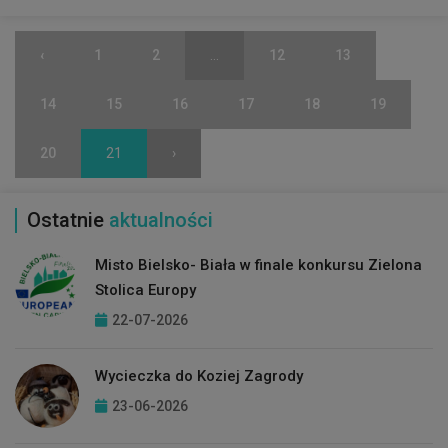
‹
1
2
...
12
13
14
15
16
17
18
19
20
21
›
Ostatnie
aktualności
Misto Bielsko- Biała w finale konkursu Zielona
Stolica Europy
22-07-2026
Wycieczka do Koziej Zagrody
23-06-2026