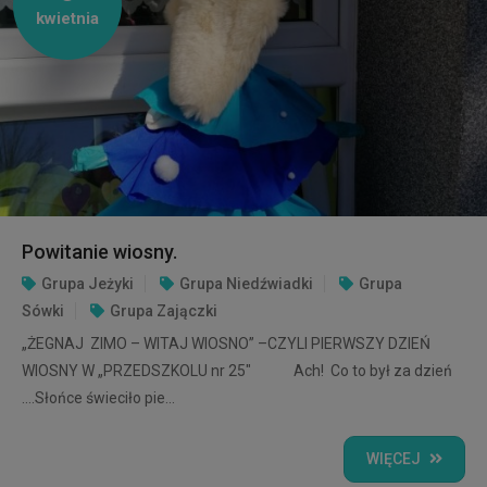
kwietnia
Powitanie wiosny.
Grupa Jeżyki
Grupa Niedźwiadki
Grupa
Sówki
Grupa Zajączki
„ŻEGNAJ ZIMO – WITAJ WIOSNO” –CZYLI PIERWSZY DZIEŃ
WIOSNY W „PRZEDSZKOLU nr 25" Ach! Co to był za dzień
….Słońce świeciło pie...
WIĘCEJ