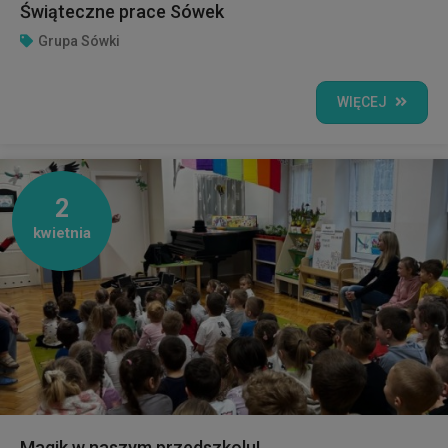
Świąteczne prace Sówek
Grupa Sówki
WIĘCEJ
2
kwietnia
Magik w naszym przedszkolu!