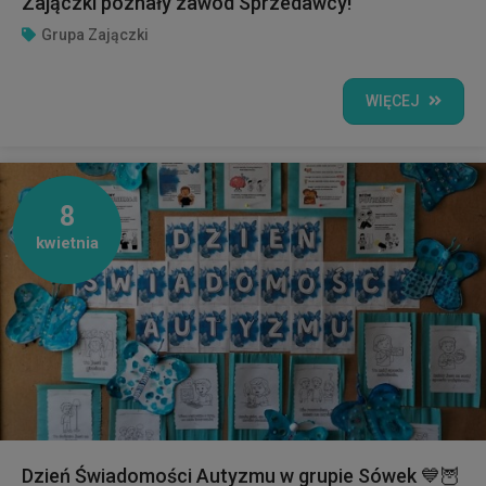
Zajączki poznały zawód Sprzedawcy!
Grupa Zajączki
WIĘCEJ
8
kwietnia
Dzień Świadomości Autyzmu w grupie Sówek 💙🦉