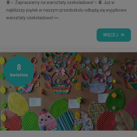
🍫✨ Zapraszamy na warsztaty czekoladowe! ✨🍫 Już w
najbliższy piątek w naszym przedszkolu odbędą się wyjątkowe
warsztaty czekoladowe! 🍬...
WIĘCEJ
8
kwietnia