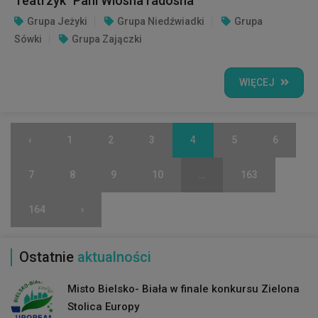
Teatrzyk "Pani Wiosna radosna"
Grupa Jeżyki
Grupa Niedźwiadki
Grupa
Sówki
Grupa Zajączki
WIĘCEJ
‹
1
2
3
4
5
6
7
8
9
10
...
163
164
›
Ostatnie
aktualności
Misto Bielsko- Biała w finale konkursu Zielona
Stolica Europy